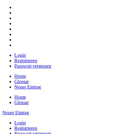
Login
Registrieren
Passwort vergessen
Home
Glossar
Neuer Eintrag
Home
Glossar
Neuer Eintrag
Login
Registrieren
Passwort vergessen